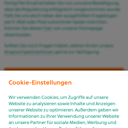
Fertig! Per Email erhalten Sie von uns eine Bestätigung,
dass die Regulierung erfolgreich vorgenommen wurde.
Falls Sie uns doch lieber den ausgefüllten Fragebogen
per E-Mail oder Post zukommen lassen möchten,
können Sie diesen
hier
von unserer Homepage
downloaden.
Sollten Sie noch Fragen haben, stehen Ihnen unsere
Ansprechpartner/innen
gerne zur Verfügung.
Jetzt anmelden
Cookie-Einstellungen
Wir verwenden Cookies, um Zugriffe auf unsere
Nach Oben
Website zu analysieren sowie Inhalte und Anzeigen
unserer Website zu optimieren. Außerdem geben wir
Informationen zu Ihrer Verwendung unserer Website
an unsere Partner für soziale Medien, Werbung und