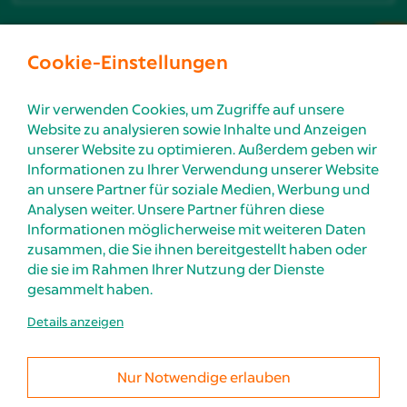
Cookie-Einstellungen
Wir verwenden Cookies, um Zugriffe auf unsere
Website zu analysieren sowie Inhalte und Anzeigen
Nach Oben
unserer Website zu optimieren. Außerdem geben wir
Informationen zu Ihrer Verwendung unserer Website
an unsere Partner für soziale Medien, Werbung und
Analysen weiter. Unsere Partner führen diese
Informationen möglicherweise mit weiteren Daten
zusammen, die Sie ihnen bereitgestellt haben oder
die sie im Rahmen Ihrer Nutzung der Dienste
gesammelt haben.
Details anzeigen
AFB GMBH
IMPRESSUM
KAISTR. 13
ERSTINFORMATION
40221 DÜSSELDORF
Nur Notwendige erlauben
DATENSCHUTZHINWEISE
T
+49 211 4936565