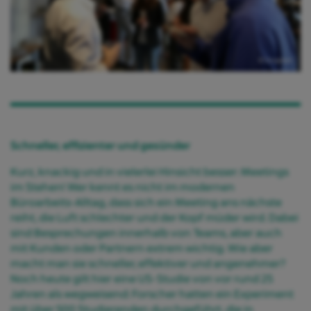
© Unsplash
Schneller, effizienter und gesünder
Kurz, knackig und in vielerlei Hinsicht besser: Meetings
im Stehen! Wer kennt es nicht im modernen
Büroarbeits-Alltag, dass sich ein Meeting ans nächste
reiht, die Luft schlechter und der Kopf müder wird. Dabei
sind Besprechungen innerhalb von Teams, aber auch
mit Kunden oder Partnern extrem wichtig. Wie aber
macht man sie schneller, effektiver und angenehmer?
Noch heute gilt hier eine US-Studie von vor rund 25
Jahren als wegweisend: Forscher hatten ein Experiment
mit über 500 Studierenden durchgeführt, die in